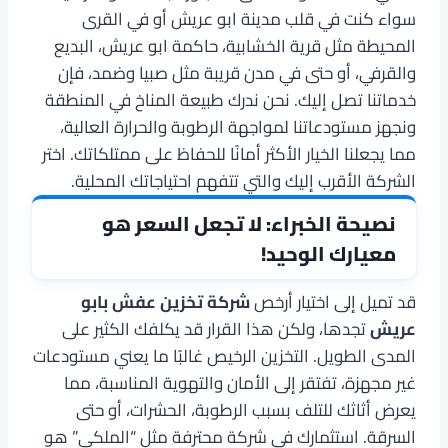
سواء كنت في قلب مدينة ابو عريش أو في القرى
المحيطة مثل قرية الخشابية، حاكمة ابو عريش، البديع
والقرفي، أو حتى في مدن قريبة مثل صبيا وضمد، فإن
خدماتنا تصل إليك. نحن ندرك طبيعة المناخ في المنطقة
ونجهز مستودعاتنا لمواجهة الرطوبة والحرارة العالية،
مما يجعلنا الخيار الأكثر أمانًا للحفاظ على ممتلكاتك. اختر
الشركة الأقرب إليك والتي تتفهم احتياجاتك المحلية.
نصيحة الخبراء: لا تجعل السعر هو
معيارك الوحيد!
قد تميل إلى اختيار أرخص
شركة تخزين عفش بابو
عريش
تجدها، ولكن هذا القرار قد يكلفك الكثير على
المدى الطويل. التخزين الرخيص غالبًا ما يعني مستودعات
غير مجهزة، تفتقر إلى الأمان والتهوية المناسبة، مما
يعرض أثاثك للتلف بسبب الرطوبة، الحشرات، أو حتى
السرقة. استثمارك في شركة محترفة مثل “الملكي” هو