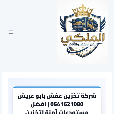
لتجاوز
لى
لمحتوى
شركة تخزين عفش بابو عريش
0541621080 | افضل
مستودعات آمنة لتخزين