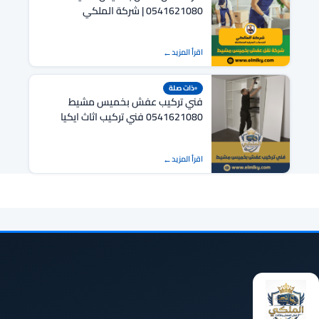
0541621080 | شركة الملكي
اقرأ المزيد
ذات صلة
فني تركيب عفش بخميس مشيط
0541621080 فني تركيب اثاث ايكيا
اقرأ المزيد