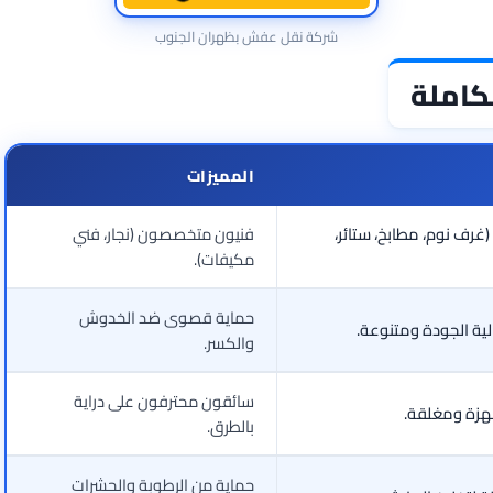
شركة نقل عفش بظهران الجنوب
كاملة
المميزات
(غرف نوم، مطابخ، ستائر،
فنيون متخصصون (نجار، فني
مكيفات).
حماية قصوى ضد الخدوش
ية الجودة ومتنوعة.
والكسر.
سائقون محترفون على دراية
هزة ومغلقة.
بالطرق.
حماية من الرطوبة والحشرات