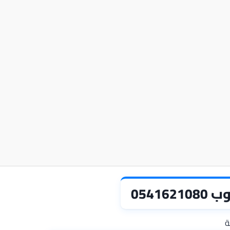
0541
ة